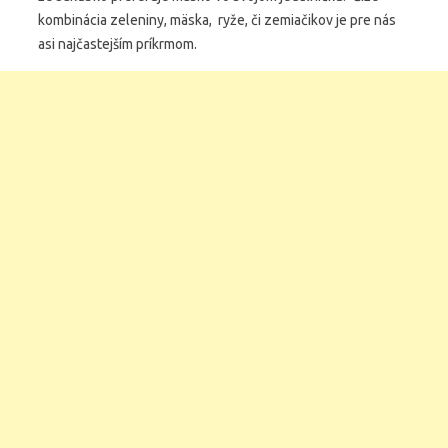
kombinácia zeleniny, mäska, ryže, či zemiačikov je pre nás
asi najčastejším príkrmom.