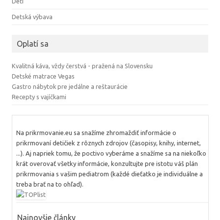
Deti
Detská výbava
Oplatí sa
Kvalitná káva, vždy čerstvá - pražená na Slovensku
Detské matrace Vegas
Gastro nábytok pre jedálne a reštaurácie
Recepty s vajíčkami
Na prikrmovanie.eu sa snažíme zhromaždiť informácie o
prikrmovaní detičiek z rôznych zdrojov (časopisy, knihy, internet,
...). Aj napriek tomu, že poctivo vyberáme a snažíme sa na niekoľko
krát overovať všetky informácie, konzultujte pre istotu váš plán
prikrmovania s vašim pediatrom (každé dieťatko je individuálne a
treba brať na to ohľad).
Najnovšie články