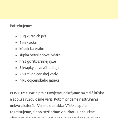
Potrebujeme:
50g kuracích pŕs
1 mrkvička
kúsok kalerábu
štipka petržlenovej vňate
hrsť guľatozrnnej ryže
3 kvapky olivového oleja
250 ml dojčenskej vody
4 PL dojčenského mlieka
POSTUP: Kuracie prsia umyjeme, nakrájame na malé kúsky
a spolu s ryžou dáme variť. Potom pridáme nastrúhanú
mrkvu a kaleráb. Varíme domäkka. Všetko spolu
rozmixujeme, alebo roztlačíme vidličkou. Dochutíme