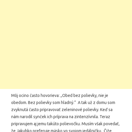
Môj ocino často hovorieva: „Obed bez polievky, nie je
obedom. Bez polievky som hladný.“ A tak už z domu som
zvyknutá často pripravovať zeleninové polievky. Keď sa
nám narodil synček ich príprava na zintenzívnila. Teraz
pripravujem aj jemu takúto polievočku. Musím však povedať,
že Jakubko preferuje mäsko vo svojom jedálničku. Čiže