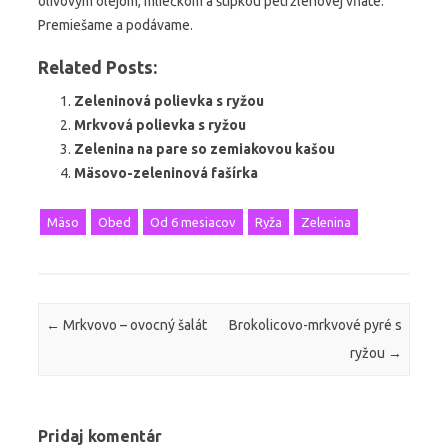
olivovým olejom, mliečkom a štipkou petržlenovej vňate.
Premiešame a podávame.
Related Posts:
Zeleninová polievka s ryžou
Mrkvová polievka s ryžou
Zelenina na pare so zemiakovou kašou
Mäsovo-zeleninová fašírka
Mäso
Obed
Od 6 mesiacov
Ryža
Zelenina
Post navigation
←
Mrkvovo – ovocný šalát
Brokolicovo-mrkvové pyré s
ryžou
→
Pridaj komentár