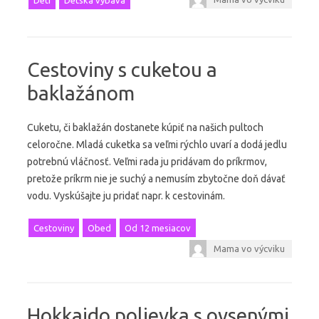
Deti
Detská výbava
Cestoviny s cuketou a
baklažánom
Cuketu, či baklažán dostanete kúpiť na našich pultoch
celoročne. Mladá cuketka sa veľmi rýchlo uvarí a dodá jedlu
potrebnú vláčnosť. Veľmi rada ju pridávam do príkrmov,
pretože príkrm nie je suchý a nemusím zbytočne doň dávať
vodu. Vyskúšajte ju pridať napr. k cestovinám.
Cestoviny
Obed
Od 12 mesiacov
Mama vo výcviku
Hokkaido polievka s ovsenými