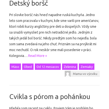
Detský boršč
Pri slovke boršč nás hneď napadne ruská kuchyňa. Jedno
leto som pracovala v kuchyni, kde sme varili pre američanov,
ktorí robili kurzy angličtiny pre deti a dospelých. Vždy sme
sa snažili vymyslieť pre nich netradičné jedlo. Jedným z
takých jedál bol boršč. Nikdy predtým som ho nejedla. bola
som sama zvedavá na jeho chuť. Priznám sa na prvýkrát mi
moc nechutil. O rok neskôr sme mali posedenie v práci.
Kolegovia…
Read More »
Mäso
Obed
Od 12 mesiacov
Zelenina
Zemiaky
Mama vo výcviku
Cvikla s pórom a pohánkou
Hľadala som recept na cviklu. Poviem Vám je problém ho