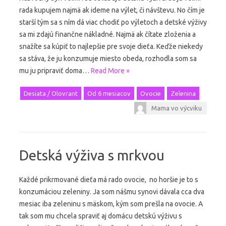
rada kupujem najmä ak ideme na výlet, či návštevu. No čím je
starší tým sa s ním dá viac chodiť po výletoch a detské výživy
sa mi zdajú finančne nákladné. Najmä ak čítate zloženia a
snažíte sa kúpiť to najlepšie pre svoje dieťa. Keďže niekedy
sa stáva, že ju konzumuje miesto obeda, rozhodla som sa
mu ju pripraviť doma…
Read More »
Desiata / Olovrant
Od 6 mesiacov
Ovocie
Zelenina
Mama vo výcviku
Detská výživa s mrkvou
Každé prikrmované dieťa má rado ovocie, no horšie je to s
konzumáciou zeleniny. Ja som nášmu synovi dávala cca dva
mesiac iba zeleninu s mäskom, kým som prešla na ovocie. A
tak som mu chcela spraviť aj domácu detskú výživu s