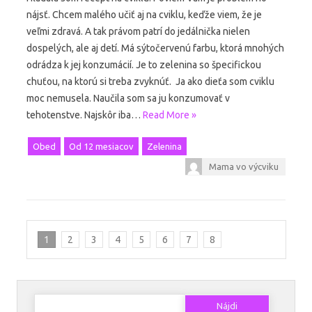
nájsť. Chcem malého učiť aj na cviklu, keďže viem, že je
veľmi zdravá. A tak právom patrí do jedálnička nielen
dospelých, ale aj detí. Má sýtočervenú farbu, ktorá mnohých
odrádza k jej konzumácií. Je to zelenina so špecifickou
chuťou, na ktorú si treba zvyknúť. Ja ako dieťa som cviklu
moc nemusela. Naučila som sa ju konzumovať v
tehotenstve. Najskôr iba…
Read More »
Obed
Od 12 mesiacov
Zelenina
Mama vo výcviku
1
2
3
4
5
6
7
8
Hľadať: