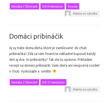
Desiata / Olovrant
Od 6 mesiacov
Ovocie
Mama vo výcviku
Domáci pribináčik
Aj vy máte doma dieťa, ktoré je zamilované do chuti
pribináčika? Zdá sa vám finančne nákladné kupovať každý
deň aj dva- tri pribináčiky? Tak ste tu správne. Prikladám
recept na domáci pribináčik. Vaše dieťa ani nespozná rozdiel
v chuti. Vyskúšajte a uvidíte.
Desiata / Olovrant
Od 12 mesiacov
Mama vo výcviku