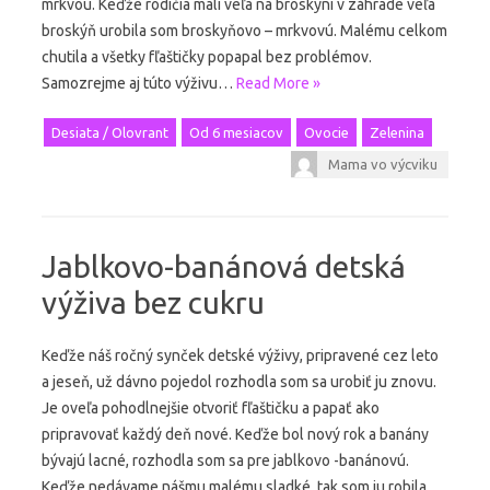
mrkvou. Keďže rodičia mali veľa na broskyni v záhrade veľa
broskýň urobila som broskyňovo – mrkvovú. Malému celkom
chutila a všetky fľaštičky popapal bez problémov.
Samozrejme aj túto výživu…
Read More »
Desiata / Olovrant
Od 6 mesiacov
Ovocie
Zelenina
Mama vo výcviku
Jablkovo-banánová detská
výživa bez cukru
Keďže náš ročný synček detské výživy, pripravené cez leto
a jeseň, už dávno pojedol rozhodla som sa urobiť ju znovu.
Je oveľa pohodlnejšie otvoriť fľaštičku a papať ako
pripravovať každý deň nové. Keďže bol nový rok a banány
bývajú lacné, rozhodla som sa pre jablkovo -banánovú.
Keďže nedávame nášmu malému sladké, tak som ju robila