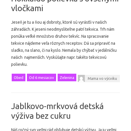
vločkami
Jeseň je tu a ňou aj dobroty, ktoré sú vyrástli v našich
záhradách. K jeseni neodmysliteľne patrí tekvica. Trh nám
ponúka veľké množstvo druhov tekvíc. Na spracovanie
tekvice nájdeme veľa rôznych receptov. Dá sa pripraviť na
sladko, na slano, či na kyslo. Nemala by chýbať v jedálničku
našich najmenších. Vyskúšajte napr. takéto tekvicovú
polievku.
Obed
Od 6 mesiacov
Zelenina
Mama vo výcviku
Jablkovo-mrkvová detská
výživa bez cukru
Náš ročný syn veľmi rád obľubuje detskú výživu. Ja ju veľmi