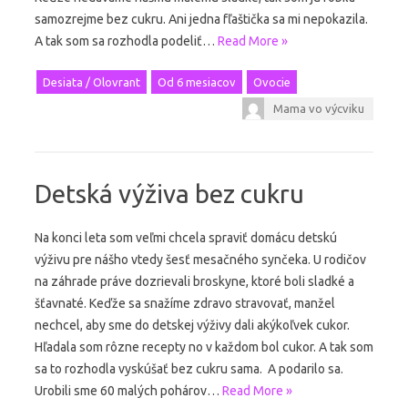
samozrejme bez cukru. Ani jedna fľaštička sa mi nepokazila.
A tak som sa rozhodla podeliť…
Read More »
Desiata / Olovrant
Od 6 mesiacov
Ovocie
Mama vo výcviku
Detská výživa bez cukru
Na konci leta som veľmi chcela spraviť domácu detskú
výživu pre nášho vtedy šesť mesačného synčeka. U rodičov
na záhrade práve dozrievali broskyne, ktoré boli sladké a
šťavnaté. Keďže sa snažíme zdravo stravovať, manžel
nechcel, aby sme do detskej výživy dali akýkoľvek cukor.
Hľadala som rôzne recepty no v každom bol cukor. A tak som
sa to rozhodla vyskúšať bez cukru sama. A podarilo sa.
Urobili sme 60 malých pohárov…
Read More »