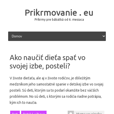
Prikrmovanie . eu
Príkrmy pre bábätká od 6. mesiaca
Skip to content
Ako naučiť dieťa spať vo
svojej izbe, posteli?
V živote dieťaťa, ale aj v živote rodičov, je dôležitým
medzníkom jeho samostatné spanie v detskej izbe vo svojej
posteli. Sú deti, ktorým sa to podarí okamžite bez väčších
problémom. No sú deti, s ktorými sa rodičia riadne potrápia,
kým ich to naučia.
Mama vo výcviku