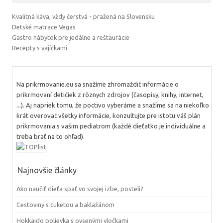
Kvalitná káva, vždy čerstvá - pražená na Slovensku
Detské matrace Vegas
Gastro nábytok pre jedálne a reštaurácie
Recepty s vajíčkami
Na prikrmovanie.eu sa snažíme zhromaždiť informácie o
prikrmovaní detičiek z rôznych zdrojov (časopisy, knihy, internet,
...). Aj napriek tomu, že poctivo vyberáme a snažíme sa na niekoľko
krát overovať všetky informácie, konzultujte pre istotu váš plán
prikrmovania s vašim pediatrom (každé dieťatko je individuálne a
treba brať na to ohľad).
Najnovšie články
Ako naučiť dieťa spať vo svojej izbe, posteli?
Cestoviny s cuketou a baklažánom
Hokkaido polievka s ovsenými vločkami