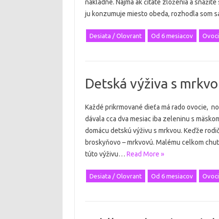
nákladné. Najmä ak čítate zloženia a snažíte 
ju konzumuje miesto obeda, rozhodla som s
Desiata / Olovrant
Od 6 mesiacov
Ovoci
Detská výživa s mrkv
Každé prikrmované dieťa má rado ovocie, no
dávala cca dva mesiac iba zeleninu s mäskom
domácu detskú výživu s mrkvou. Keďže rodiči
broskyňovo – mrkvovú. Malému celkom chutil
túto výživu…
Read More »
Desiata / Olovrant
Od 6 mesiacov
Ovoci