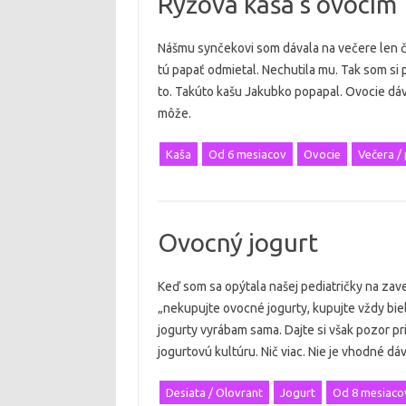
Ryžová kaša s ovocím
Nášmu synčekovi som dávala na večere len či
tú papať odmietal. Nechutila mu. Tak som si p
to. Takúto kašu Jakubko popapal. Ovocie dáv
môže.
Kaša
Od 6 mesiacov
Ovocie
Večera /
Ovocný jogurt
Keď som sa opýtala našej pediatričky na zav
„nekupujte ovocné jogurty, kupujte vždy biel
jogurty vyrábam sama. Dajte si však pozor p
jogurtovú kultúru. Nič viac. Nie je vhodné dá
Desiata / Olovrant
Jogurt
Od 8 mesiaco