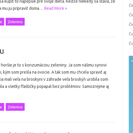
sa kúpiť to najlepšie pre svoje dieťa. Keďže niekedy sa stáva, že
Čí
a mu ju pripraviť doma…
Read More »
Čí
e
Zelenina
Čí
Čo
Čo
ou
 horšie je to s konzumáciou zeleniny. Ja som nášmu synovi
, kým som prešla na ovocie. A tak som mu chcela spraviť aj
a mali veľa na broskyni v záhrade veľa broskýň urobila som
a a všetky fľaštičky popapal bez problémov. Samozrejme aj
e
Zelenina