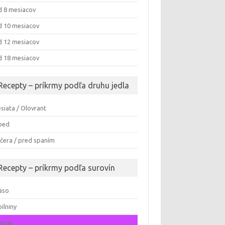
 8 mesiacov
 10 mesiacov
 12 mesiacov
 18 mesiacov
Recepty – príkrmy podľa druhu jedla
siata / Olovrant
bed
čera / pred spaním
Recepty – príkrmy podľa surovín
äso
ilniny
ocie