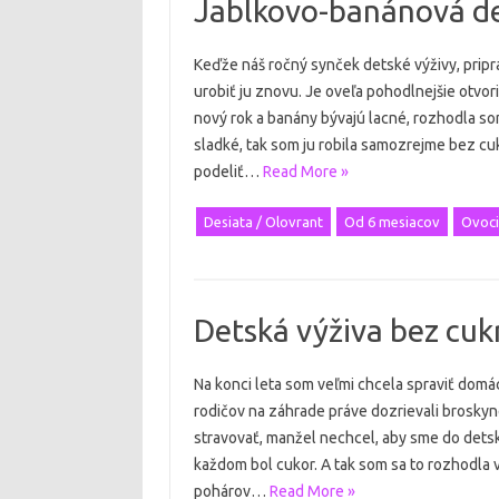
Jablkovo-banánová de
Keďže náš ročný synček detské výživy, pripr
urobiť ju znovu. Je oveľa pohodlnejšie otvor
nový rok a banány bývajú lacné, rozhodla 
sladké, tak som ju robila samozrejme bez cuk
podeliť…
Read More »
Desiata / Olovrant
Od 6 mesiacov
Ovoci
Detská výživa bez cuk
Na konci leta som veľmi chcela spraviť dom
rodičov na záhrade práve dozrievali broskyn
stravovať, manžel nechcel, aby sme do detsk
každom bol cukor. A tak som sa to rozhodla 
pohárov…
Read More »