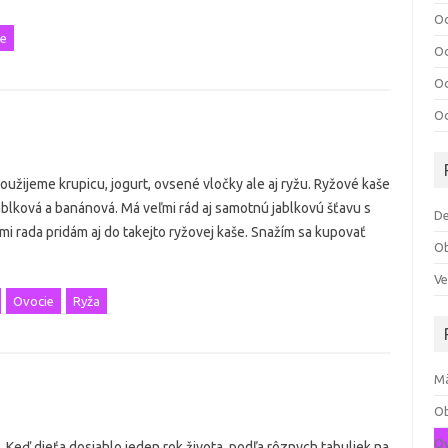
Od
e
Od
Od
Od
žijeme krupicu, jogurt, ovsené vločky ale aj ryžu. Ryžové kaše
jablková a banánová. Má veľmi rád aj samotnú jablkovú šťavu s
De
ľmi rada pridám aj do takejto ryžovej kaše. Snažím sa kupovať
O
Ve
Ovocie
Ryža
M
Ob
Ov
tá. Keď dieťa dosiahlo jeden rok života, podľa rôznych tabuliek na