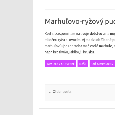
Marhuľovo-ryžový pu
Keď si zaspomínam na svoje detstvo a na mo
mliečnu ryžu s ovocím. Aj medzi obľúbené p
marhuľovú (pozor treba mať zrelé marhule, a
napr. broskyňu, jablko,či hrušku.
Desiata / Olovrant
Kaša
Od 6 mesiacov
Post navigation
←
Older posts