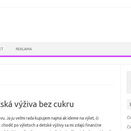
Skip to content
KT
REKLAMA
ská výživa bez cukru
Čí
vu. Ja ju veľmi rada kupujem najmä ak ideme na výlet, či
ac chodiť po výletoch a detské výživy sa mi zdajú finančne
Čí