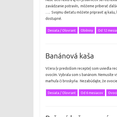
zavádzanie potravín, môžeme priberať ďalšie
…. Svojmu dieťaťu môžete pripraviť aj kašu,
dostupné.
Desiata / Olovrant
Obilniny
Od 12 mesia
Banánová kaša
Včera (v predošlom recepte) som uviedla rec
ovocím. Vybrala som s banánom. Nemusíte vša
marhuľa či broskyňa. Nezabúdajte, že ovoc
Desiata / Olovrant
Od 6 mesiacov
Ovoci