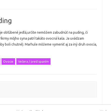
ding
je obľúbené jedlá,určite nemôžem zabudnúť na puding, či
ríkrmy môjho syna patrí takáto ovocná kaša. Ja uvádzam
by boli chutné). Marhule môžeme vymeniť aj za iný druh ovocia,
Ovocie
Večera / pred spaním