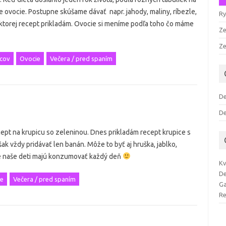
 ovocie. Postupne skúšame dávať napr. jahody, maliny, ríbezle,
Ry
 ktorej recept prikladám. Ovocie si meníme podľa toho čo máme
Ze
Z
cov
Ovocie
Večera / pred spaním
De
De
ept na krupicu so zeleninou. Dnes prikladám recept krupice s
k vždy pridávať len banán. Môže to byť aj hruška, jablko,
ie naše deti majú konzumovať každý deň
Kv
De
e
Večera / pred spaním
Ga
Re