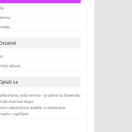
ža
lenina
emiaky
Ostatné
ti
tská výbava
Oplatí sa
alitná káva, vždy čerstvá - pražená na Slovensku
tské matrace Vegas
stro nábytok pre jedálne a reštaurácie
cepty s vajíčkami