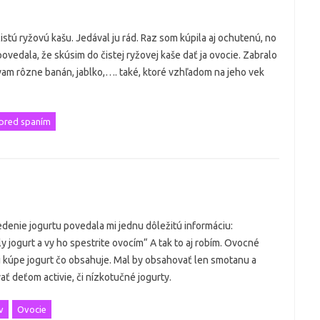
stú ryžovú kašu. Jedával ju rád. Raz som kúpila aj ochutenú, no
ovedala, že skúsim do čistej ryžovej kaše dať ja ovocie. Zabralo
am rôzne banán, jablko,…. také, ktoré vzhľadom na jeho vek
 pred spaním
edenie jogurtu povedala mi jednu dôležitú informáciu:
y jogurt a vy ho spestrite ovocím“ A tak to aj robím. Ovocné
ri kúpe jogurt čo obsahuje. Mal by obsahovať len smotanu a
vať deťom activie, či nízkotučné jogurty.
v
Ovocie