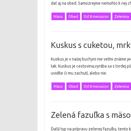
dať aj na obed. Samozrejme nemohlo k nej 
Mäso
Obed
Od 8 mesiacov
Zelenina
Kuskus s cuketou, mrk
Kuskus je v našej kuchyni nie veľmi známe je
tak. Kuskus je cestovina,vyrába sa s tvrdej pš
uvidíte či mu zachutí, alebo nie.
Mäso
Obed
Od 8 mesiacov
Zelenina
Zelená fazuľka s mäs
Ďalší typ na prípravu zelenej fazuľky, tento