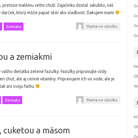
e, pretože malému veľmi chutí. Zajačinku dostal Jakubko, náš
Od
ý darček, ktorý môže papať skôr ako sladkosti. Ďakujem mami
Od
Od
Mama vo výcviku
Zemiaky
Od
ou a zemiakmi
De
 vášho dieťatka zelené fazuľky. Fazuľky pripravujte vždy
O
en chuť, ale aj cenné vitamíny. Pripravujem ich vo vode, ale je
Ve
 tak ani svoju farbu
Mama vo výcviku
Zemiaky
M
Ob
i, cuketou a mäsom
Ov