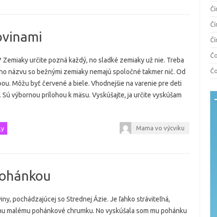
Čí
Čí
ovinami
Čí
Čo
 Zemiaky určite pozná každý, no sladké zemiaky už nie. Treba
Čo
ho názvu so bežnými zemiaky nemajú spoločné takmer nič. Od
bou. Môžu byť červené a biele. Vhodnejšie na varenie pre deti
 Sú výbornou prílohou k mäsu. Vyskúšajte, ja určite vyskúšam
Mama vo výcviku
ky
pohánkou
ny, pochádzajúcej so Strednej Ázie. Je ľahko stráviteľná,
jmu malému pohánkové chrumku. No vyskúšala som mu pohánku