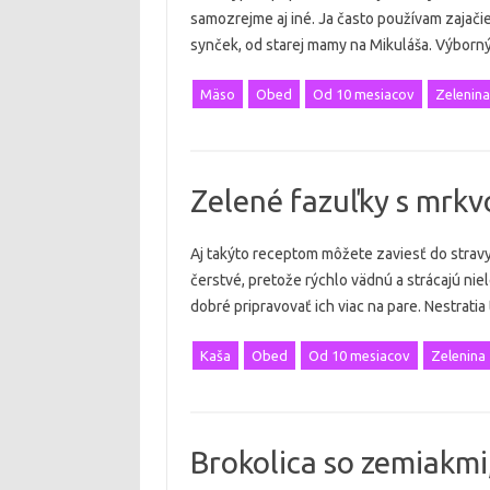
samozrejme aj iné. Ja často používam zajači
synček, od starej mamy na Mikuláša. Výborn
Mäso
Obed
Od 10 mesiacov
Zelenina
Zelené fazuľky s mrkv
Aj takýto receptom môžete zaviesť do stravy
čerstvé, pretože rýchlo vädnú a strácajú niel
dobré pripravovať ich viac na pare. Nestratia
Kaša
Obed
Od 10 mesiacov
Zelenina
Brokolica so zemiakm