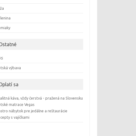
ža
lenina
emiaky
Ostatné
ti
tská výbava
Oplatí sa
alitná káva, vždy čerstvá - pražená na Slovensku
tské matrace Vegas
stro nábytok pre jedálne a reštaurácie
cepty s vajíčkami