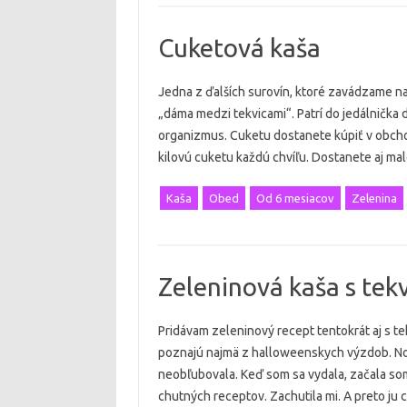
Cuketová kaša
Jedna z ďalších surovín, ktoré zavádzame naš
„dáma medzi tekvicami“. Patrí do jedálnička d
organizmus. Cuketu dostanete kúpiť v obcho
kilovú cuketu každú chvíľu. Dostanete aj ma
Kaša
Obed
Od 6 mesiacov
Zelenina
Zeleninová kaša s tek
Pridávam zeleninový recept tentokrát aj s tek
poznajú najmä z halloweenskych výzdob. No 
neobľubovala. Keď som sa vydala, začala som
chutných receptov. Zachutila mi. A preto ju 