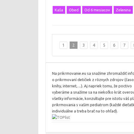
Kaša
Obed
Od 6 mesiacov
Zelenina
1
2
3
4
5
6
7
Na prikrmovanie.eu sa snažíme zhromaždiť inf
o prikrmovaní detičiek z rôznych zdrojov (časo
knihy, internet, ...). Aj napriek tomu, že poctivo
vyberáme a snažíme sa na niekoľko krát overo
všetky informácie, konzultujte pre istotu váš p
prikrmovania s vašim pediatrom (každé dieťatk
individuálne a treba brať na to ohľad).