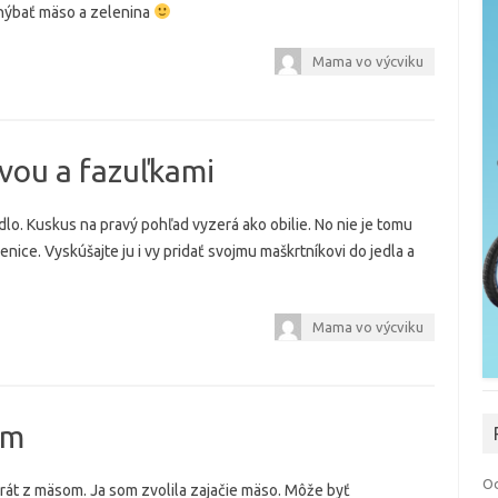
chýbať mäso a zelenina
Mama vo výcviku
vou a fazuľkami
dlo. Kuskus na pravý pohľad vyzerá ako obilie. No nie je tomu
enice. Vyskúšajte ju i vy pridať svojmu maškrtníkovi do jedla a
Mama vo výcviku
om
Od
 krát z mäsom. Ja som zvolila zajačie mäso. Môže byť