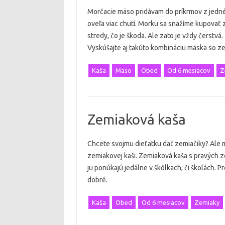
Morčacie mäso pridávam do príkrmov z jedné
oveľa viac chutí. Morku sa snažíme kupovať 
stredy, čo je škoda. Ale zato je vždy čers
Vyskúšajte aj takúto kombináciu mäska so z
Kaša
Mäso
Obed
Od 6 mesiacov
Z
Zemiaková kaša
Chcete svojmu dieťatku dať zemiačiky? Ale m
zemiakovej kaši. Zemiaková kaša s pravých 
ju ponúkajú jedálne v škôlkach, či školách. P
dobré.
Kaša
Obed
Od 6 mesiacov
Zemiaky