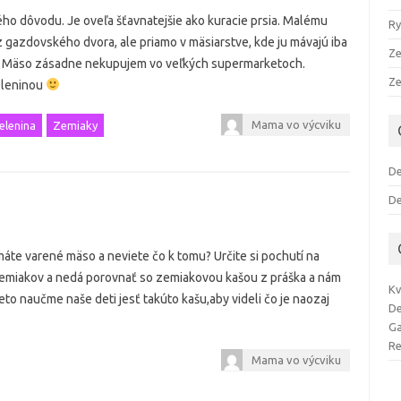
ho dôvodu. Je oveľa šťavnatejšie ako kuracie prsia. Malému
Ry
z gazdovského dvora, ale priamo v mäsiarstve, kde ju mávajú iba
Ze
tvá. Mäso zásadne nekupujem vo veľkých supermarketoch.
Z
eleninou
Mama vo výcviku
elenina
Zemiaky
De
De
áte varené mäso a neviete čo k tomu? Určite si pochutí na
zemiakov a nedá porovnať so zemiakovou kašou z práška a nám
Kv
reto naučme naše deti jesť takúto kašu,aby videli čo je naozaj
De
Ga
Re
Mama vo výcviku