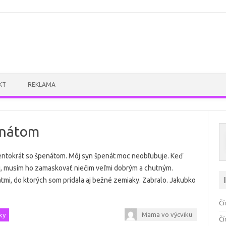
Skip to content
KT
REKLAMA
enátom
entokrát so špenátom. Môj syn špenát moc neobľubuje. Keď
, musím ho zamaskovať niečim veľmi dobrým a chutným.
tmi, do ktorých som pridala aj bežné zemiaky. Zabralo. Jakubko
Čí
Mama vo výcviku
ky
Čí