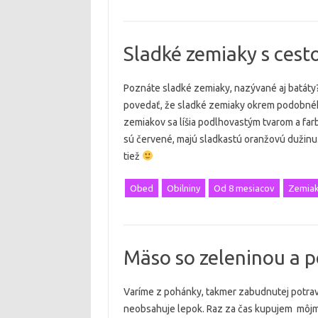
Sladké zemiaky s cest
Poznáte sladké zemiaky, nazývané aj batáty?
povedať, že sladké zemiaky okrem podobné
zemiakov sa líšia podlhovastým tvarom a far
sú červené, majú sladkastú oranžovú dužinu.
tiež
Obed
Obilniny
Od 8 mesiacov
Zemia
Mäso so zeleninou a 
Varíme z pohánky, takmer zabudnutej potravi
neobsahuje lepok. Raz za čas kupujem mô