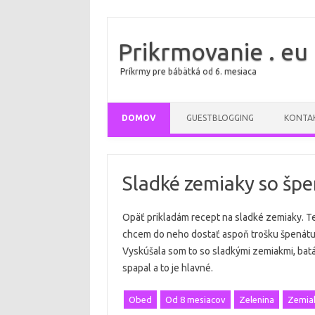
Prikrmovanie . eu
Príkrmy pre bábätká od 6. mesiaca
DOMOV
GUESTBLOGGING
KONTA
Sladké zemiaky so šp
Opäť prikladám recept na sladké zemiaky. T
chcem do neho dostať aspoň trošku špenátu
Vyskúšala som to so sladkými zemiakmi, batá
spapal a to je hlavné.
Obed
Od 8 mesiacov
Zelenina
Zemia