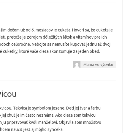
ím deťom už od 6. mesiacov je cuketa. Hovorí sa, že cuketa je
etí, pretože je zdrojom dôležitých látok a vitamínov pre ich
doch celoročne. Nebojte sa nemusíte kupovať jednu až dvoj
lé cuketky, ktoré vaše dieťa skonzumuje za jeden obed.
Mama vo výcviku
vicou
vicou. Tekvica je symbolom jesene. Deti jej tvar a farbu
jej chuť je im často neznáma. Ako dieťa som tekvicu
 ju pripravovať kvôli manželovi. Objavila som množstvo
chcem naučiť jesť aj môjho synčeka.