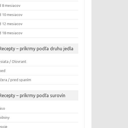
 8 mesiacov
 10 mesiacov
 12 mesiacov
 18 mesiacov
Recepty – príkrmy podľa druhu jedla
siata / Olovrant
bed
čera / pred spaním
Recepty – príkrmy podľa surovín
äso
ilniny
ocie