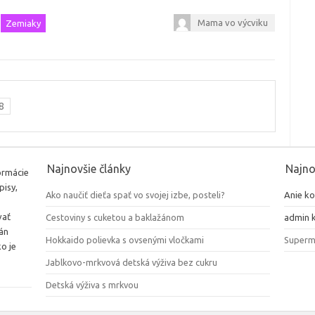
Mama vo výcviku
Zemiaky
8
Najnovšie články
Najno
ormácie
pisy,
Ako naučiť dieťa spať vo svojej izbe, posteli?
Anie
ko
vať
Cestoviny s cuketou a baklažánom
admin
k
lán
Hokkaido polievka s ovsenými vločkami
Super
o je
Jablkovo-mrkvová detská výživa bez cukru
Detská výživa s mrkvou