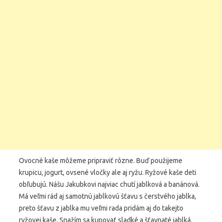
Ovocné kaše môžeme pripraviť rôzne. Buď použijeme
krupicu, jogurt, ovsené vločky ale aj ryžu. Ryžové kaše deti
obľubujú. Nášu Jakubkovi najviac chutí jablková a banánová.
Má veľmi rád aj samotnú jablkovú šťavu s čerstvého jablka,
preto šťavu z jablka mu veľmi rada pridám aj do takejto
ryžovej kaše. Snažím sa kupovať sladké a šťavnaté jablká.