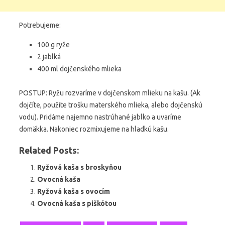
Potrebujeme:
100 g ryže
2 jablká
400 ml dojčenského mlieka
POSTUP: Ryžu rozvaríme v dojčenskom mlieku na kašu. (Ak
dojčíte, použite trošku materského mlieka, alebo dojčenskú
vodu). Pridáme najemno nastrúhané jablko a uvaríme
domäkka. Nakoniec rozmixujeme na hladkú kašu.
Related Posts:
Ryžová kaša s broskyňou
Ovocná kaša
Ryžová kaša s ovocím
Ovocná kaša s piškótou