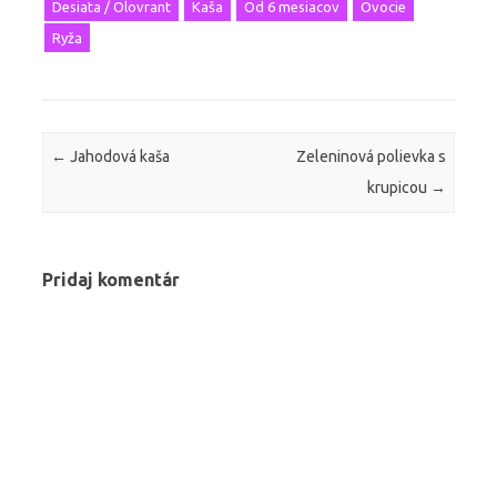
Desiata / Olovrant
Kaša
Od 6 mesiacov
Ovocie
Ryža
Post navigation
←
Jahodová kaša
Zeleninová polievka s
krupicou
→
Pridaj komentár